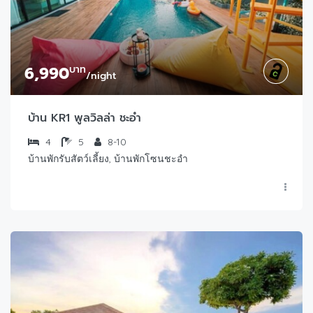
6,990
บาท
/night
บ้าน KR1 พูลวิลล่า ชะอำ
4
5
8-10
บ้านพักรับสัตว์เลี้ยง, บ้านพักโซนชะอำ