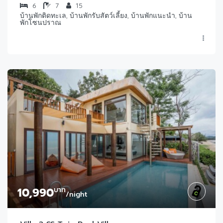
6
7
15
บ้านพักติดทะเล, บ้านพักรับสัตว์เลี้ยง, บ้านพักแนะนำ, บ้าน
พักโซนปราณ
10,990
บาท
/night