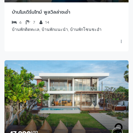
บ้านโมเดิร์นไทม์ พูลวิลล่าชะอำ
6
7
14
บ้านพักติดทะเล, บ้านพักแนะนำ, บ้านพักโซนชะอำ
บาท