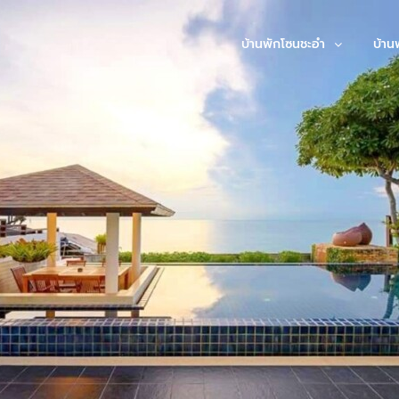
บ้านพักโซนชะอำ
บ้าน