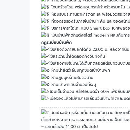
1 ห้องนั่งเล่นใหญ่ พร้อมโซฟานั่งเล่นขนาดใ
โซนครัวยุโรป พร้อมอุปกรณ์ทำครัวครบครัน และ
ห้องรับประทานอาหารติดทะเล พร้อมวิวสระว่าย
ที่จอดรถรองรับภายในบ้าน 1 คัน และจอดหน้าบ
บริการคาราโอเกะ แบบ Smart box เซิทเพลงจ
เป็นบ้านพักตกแต่งสไตร์ modern ผสมกับการแ
กฏระเบียบบ้านพัก
ใช้เสียงดังภายนอกได้ถึง 22.00 น. หลังจากนั้นนั
ใช้สระว่ายน้ำได้ตลอดทั้งวันทั้งคืน
ใช้เสียงภายในบ้านได้เต็มที่ตลอดแต่รบกวนปิดป
ห้ามนำสัตว์เลี้ยงทุกชนิดเข้าบ้านพัก
ห้ามสูบบุหรี่ภายในตัวบ้าน
ห้ามเข้าพักเกินจำนวนที่ระบุ
โอนเต็มจำนวน หรือโอนมัดจำ 60% เพื่อยืนยันส
เมื่อจองแล้วไม่สามารถเลื่อนวันเข้าพักได้และงด
___________________________________________
วันเข้าจะมีการเรียกเก็บค่าประกันความเสียหา
เช็คเอ้าหลังจากการตรวจสอบความเสียหายเป็นที่เรีย
– เวลาเช็คอิน 14:00 น. เป็นต้นไป