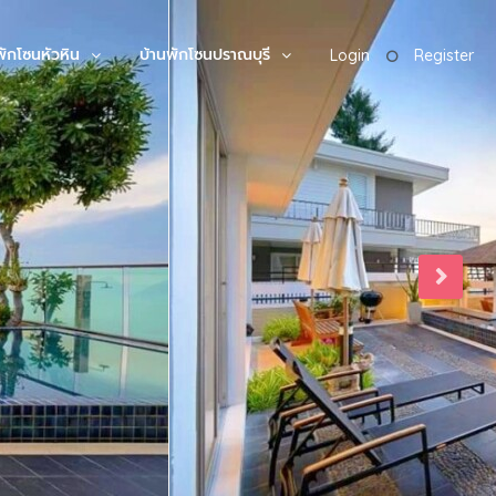
พักโซนหัวหิน
บ้านพักโซนปราณบุรี
Login
Register