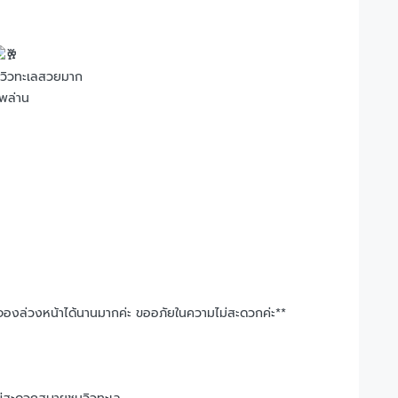
็นวิวทะเลสวยมาก
กพล่าน
รถจองล่วงหน้าได้นานมากค่ะ ขออภัยในความไม่สะดวกค่ะ**