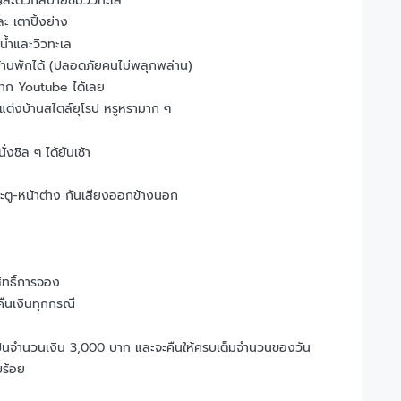
หญ่สะดวกสบายชมวิวทะเล
 เตาปิ้งย่าง
น้ำและวิวทะเล
้านพักได้ (ปลอดภัยคนไม่พลุกพล่าน)
าก Youtube ได้เลย
ต่งบ้านสไตล์ยุโรป หรูหรามาก ๆ
่งชิล ๆ ได้ยันเช้า
ระตู-หน้าต่าง กันเสียงออกข้างนอก
ิทธิ์การจอง
คืนเงินทุกกรณี
ยเป็นจำนวนเงิน 3,000 บาท และจะคืนให้ครบเต็มจำนวนของวัน
บร้อย