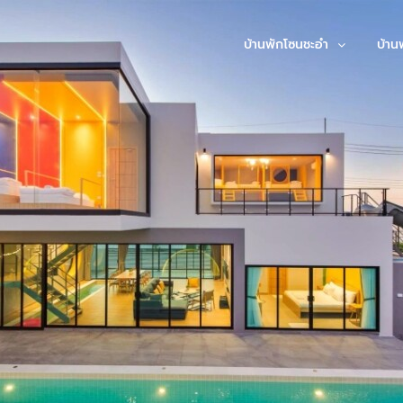
บ้านพักโซนชะอำ
บ้าน