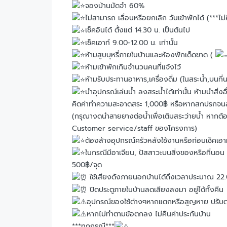
จองบ้านมัดจำ 60%
ไม่สามารถ เลื่อนหรือยกเลิก วันเข้าพักได้ (***ไม
เช็คอินได้ ตั้งแต่ 14.30 น. เป็นต้นไป
เช็คเอาท์ 9.00-12.00 น. เท่านั้น
ห้ามสูบบุหรี่ภายในบ้านและห้องพักเด็ดขาด (
ห้ามเข้าพักเกินจำนวนคนที่แจ้งไว้
ห้ามรับประทานอาหาร,เครื่องดื่ม (ในสระน้ำ,บนที
นำอุปกรณ์เล่นน้ำ ลงสระน้ำได้เท่านั้น ห้ามนำส
คิดค่าทำความสะอาดสระ 1,000฿ หรือหากสกปรกจนสภาพน
(กรุณางดนำสายยางต่อน้ำเพื่อเติมสระว่ายน้ำ หากต
Customer service/staff ของโครงการ)
ต้องล้างอุปกรณ์ครัวหลังใช้งานหรือก่อนเช็คเอา
ในกรณีมีอาเจียน, ปัสสาวะบนสิ่งของหรือที่นอน
500฿/จุด
ใช้เสียงดังภายนอกบ้านได้ถึงเวลาประมาณ 22.
ปิดประตูภายในบ้านลดเสียงลงมา อยู่ได้ทั้งคืน
อุปกรณ์ของใช้ต่างๆหากแตกหรือสูญหาย ปรับต
หากไม่ทำตามข้อตกลง ไม่คืนค่าประกันบ้าน
***ทุกกรณี***