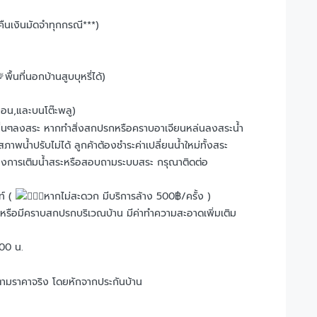
่คืนเงินมัดจำทุกกรณี***)
พื้นที่นอกบ้านสูบบุหรี่ได้)
่นอน,และบนโต๊ะพลู)
ิ่งอื่นๆลงสระ หากทำสิ่งสกปรกหรือคราบอาเจียนหล่นลงสระน้ำ
้ำปรับไม่ได้ ลูกค้าต้องชำระค่าเปลี่ยนน้ำใหม่ทั้งสระ
้องการเติมน้ำสระหรือสอบถามระบบสระ กรุณาติดต่อ
ท์ (
หากไม่สะดวก มีบริการล้าง 500฿/ครั้ง )
 หรือมีคราบสกปรกบริเวณบ้าน มีค่าทำความสะอาดเพิ่มเติม
00 น.
ามราคาจริง โดยหักจากประกันบ้าน