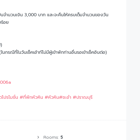
ยเป็นจำนวนเงิน 3,000 บาท และจะคืนให้ครบเต็มจำนวนของวัน
บร้อย
ป)
รณีที่ในวันเช็คเอ้าท์ไม่มีผู้เข้าพักท่านอื่นรอเข้าเช็คอินต่อ)​
9006a
ัดโปรโมชั่น
#
ที่พักหัวหิน
#
หัวหิน
#
ชะอำ
#
ปราณบุรี
Rooms:
5