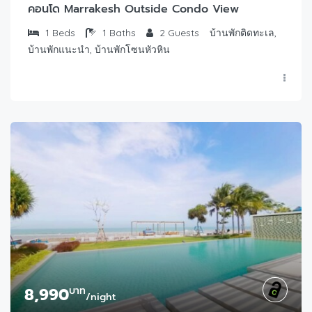
คอนโด Marrakesh Outside Condo View
1
Beds
1
Baths
2
Guests
บ้านพักติดทะเล,
บ้านพักแนะนำ, บ้านพักโซนหัวหิน
8,990
บาท
/night