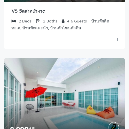
V5 วิลล่าหน้าหาด
2
Beds
2
Baths
4-6
Guests
บ้านพักติด
ทะเล, บ้านพักแนะนำ, บ้านพักโซนหัวหิน
บาท