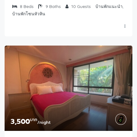
8
Beds
9
Baths
10
Guests
บ้านพักแนะนำ,
บ้านพักโซนหัวหิน
3,500
บาท
/night