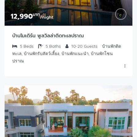
12,990
บาท
/night
บ้านโมเดิร์น พูลวิลล่าติดทะเลปราณ
5
Beds
5
Baths
10-20
Guests
บ้านพักติด
ทะเล, บ้านพักรับสัตว์เลี้ยง, บ้านพักแนะนำ, บ้านพักโซน
ปราณ