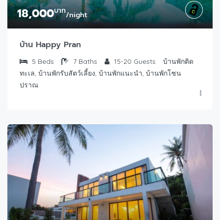
18,000
บาท
/night
บ้าน Happy Pran
5
Beds
7
Baths
15-20
Guests
บ้านพักติด
ทะเล, บ้านพักรับสัตว์เลี้ยง, บ้านพักแนะนำ, บ้านพักโซน
ปราณ