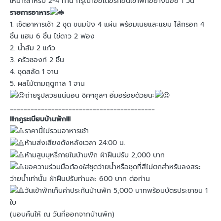
เหมาะสำหรับ 2-4 ท่าน กรุณาออเดอร์ก่อนเข้าพักอย่างน้อย 1 วัน
รายการอาหาร
1. เซ็ตอาหารเช้า 2 ชุด ขนมปัง 4 แผ่น พร้อมเนยและแยม ไส้กรอก 4
ชิ้น แฮม 6 ชิ้น ไข่ดาว 2 ฟอง
2. น้ำส้ม 2 แก้ว
3. ครัวซองท์ 2 ชิ้น
4. ชุดสลัด 1 จาน
5. ผลไม้ตามฤดูกาล 1 จาน
ถ่ายรูปสวยแน่นอน ชิคๆคูลๆ อิ่มอร่อยด้วยนะ
__________________________________________
!!!กฎระเบียบบ้านพัก!!!
ราคานี้ไม่รวมอาหารเช้า
ห้ามส่งเสียงดังหลังเวลา 24:00 น.
ห้ามสูบบุหรี่ภายในบ้านพัก ฝ่าฝืนปรับ 2,000 บาท
ขอความร่วมมือต้องใส่ชุดว่ายน้ำหรือชุดที่สีไม่ตกสำหรับลงสระ
ว่ายน้ำเท่านั้น ฝ่าฝืนปรับท่านละ 600 บาท ต่อท่าน
วันเข้าพักเก็บค่าประกันบ้านพัก 5,000 บาทพร้อมบัตรประชาชน 1
ใบ
(มอบคืนให้ ณ วันที่ออกจากบ้านพัก)