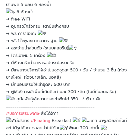
บ้านพัก 5 นอน 6 ห้องน้ำ
6 ห้องน้ำ
➜ free WIFI
➜ อุปกรณ์ครัวครบ, เตาปิ้งย่างครบ
➜ ฟรี คาราโอเกะ
➜ ฟรี โต๊ะพูลขนาดมาตราฐาน
➜ สระว่ายน้ำส่วนตัว (ระบบคลอรีน)
➜ ไดร์เป่าผม 5 เครื่อง
➜ มีห้องครัวทำอาหารอุปกรณ์ครบครัน
➜ มีแพยางบริการให้เช่าเป็นชุดชุดละ 500 / วัน / จำนวน 3 ชิ้น (ห่วง
ยางใหญ่, ห่วงยางเล็ก, บอลสี)
➜ มีที่นอนเสริมให้เช่าชุดละ 600 บาท
➜ ผู้ใช้บริการเข้าพื้นที่เกินคิดท่านละ 300 /คืน (ไม่มีที่นอนเสริม)
สุนัขพันธุ์เล็กสามารถเข้าพักได้ 350.- / ตัว / คืน
__________________________________________
#บริการเสริมพิเศษ
สั่งได้จ้าาา
มีบริการ
#Floating
Breakfast
เก๋ๆ มาพูลวิลล่าทั้งที
จะไม่มีรูปกับถาดลอยน้ำไม่ได้นะ
พิเศษ 700 เท่านั้น