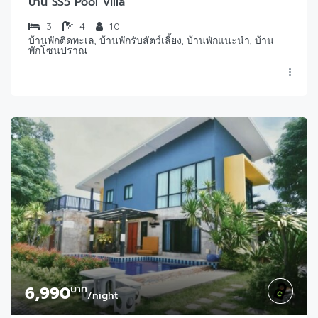
บ้าน SS5 Pool Villa
3
4
10
บ้านพักติดทะเล, บ้านพักรับสัตว์เลี้ยง, บ้านพักแนะนำ, บ้าน
พักโซนปราณ
6,990
บาท
/night