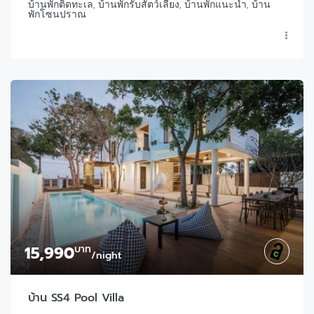
บ้านพักติดทะเล, บ้านพักรับสัตว์เลี้ยง, บ้านพักแนะนำ, บ้าน
พักโซนปราณ
15,990
บาท
/night
บ้าน SS4 Pool Villa