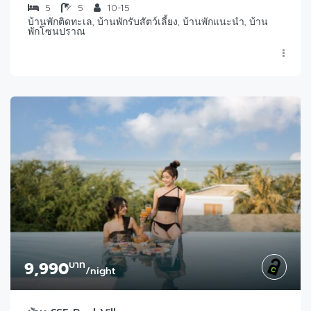
5
5
10-15
บ้านพักติดทะเล, บ้านพักรับสัตว์เลี้ยง, บ้านพักแนะนำ, บ้าน
พักโซนปราณ
9,990
บาท
/night