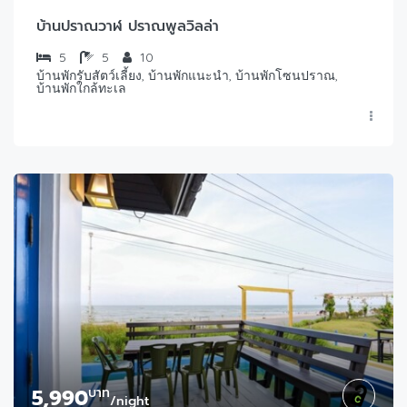
บ้านปราณวาฬ ปราณพูลวิลล่า
5
5
10
บ้านพักรับสัตว์เลี้ยง, บ้านพักแนะนำ, บ้านพักโซนปราณ,
บ้านพักใกล้ทะเล
5,990
บาท
/night