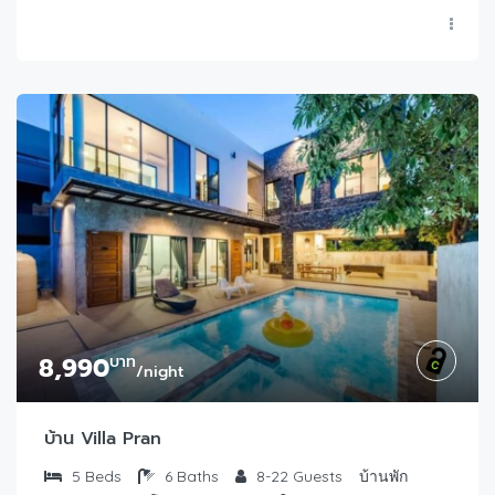
8,990
บาท
/night
บ้าน Villa Pran
5
Beds
6
Baths
8-22
Guests
บ้านพัก