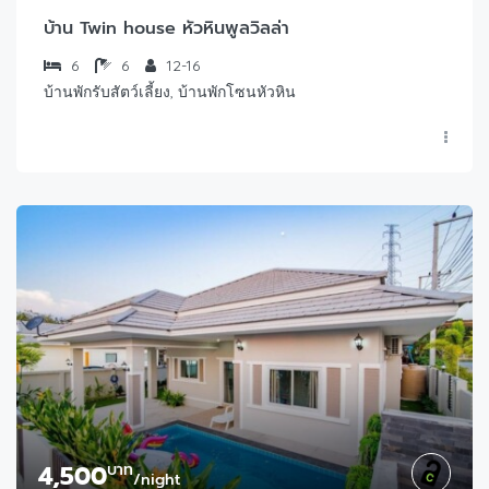
บ้าน Twin house หัวหินพูลวิลล่า
6
6
12-16
บ้านพักรับสัตว์เลี้ยง, บ้านพักโซนหัวหิน
4,500
บาท
/night