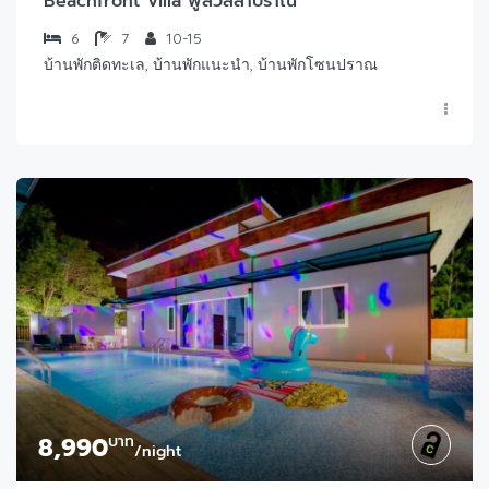
Beachfront Villa พูลวิลล่าปราณ
6
7
10-15
บ้านพักติดทะเล, บ้านพักแนะนำ, บ้านพักโซนปราณ
8,990
บาท
/night