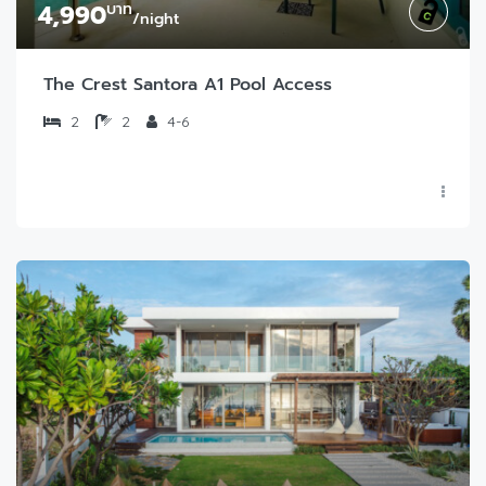
4,990
บาท
/night
The Crest Santora A1 Pool Access
2
2
4-6