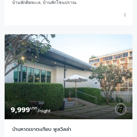
บ้านพักติดทะเล, บ้านพักโซนปราณ
9,999
บาท
/night
บ้านหาดเขาตะเกียบ พูลวิลล่า