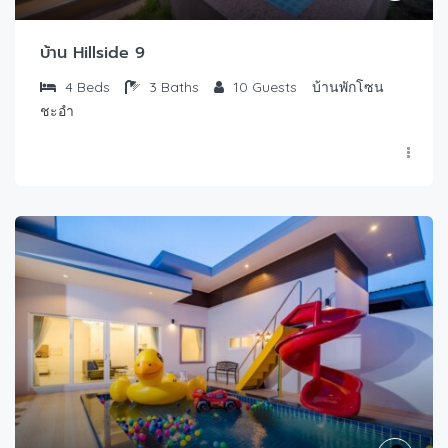
บ้าน Hillside 9
4
Beds
3
Baths
10
Guests
บ้านพักโซน
ชะอำ