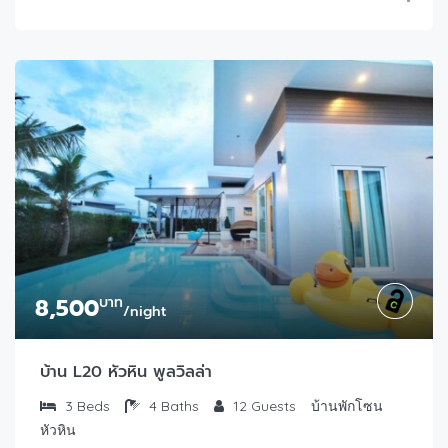
8,500
บาท
/night
บ้าน L20 หัวหิน พูลวิลล่า
3
Beds
4
Baths
12
Guests
บ้านพักโซน
หัวหิน