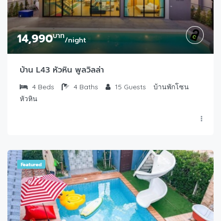
14,990
บาท
/night
บ้าน L43 หัวหิน พูลวิลล่า
4
Beds
4
Baths
15
Guests
บ้านพักโซน
หัวหิน
Featured