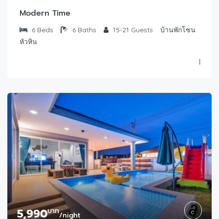
Modern Time
6
Beds
6
Baths
15-21
Guests
บ้านพักโซน
หัวหิน
5,990
บาท
/night