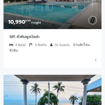
10,990
บาท
/night
SR1 หัวหินพูลวิลล่า
4
Beds
5
Baths
10
Guests
บ้านพักโซน
หัวหิน