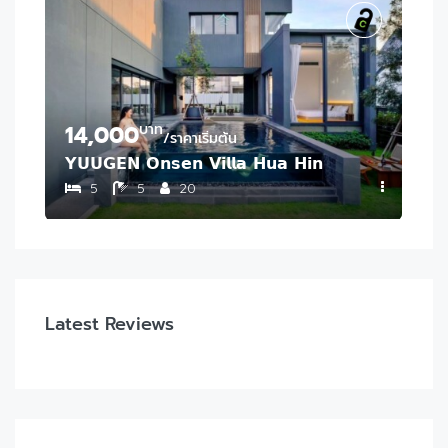
14,000
บาท
16
/ราคาเริ่มต้น
𝗬𝗨𝗨𝗚𝗘𝗡 𝗢𝗻𝘀𝗲𝗻 𝗩𝗶𝗹𝗹𝗮 𝗛𝘂𝗮 𝗛𝗶𝗻
𝗛
5
5
20
Latest Reviews