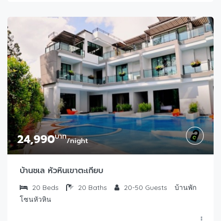
24,990
บาท
/night
บ้านชเล หัวหินเขาตะเกียบ
20
Beds
20
Baths
20-50
Guests
บ้านพัก
โซนหัวหิน