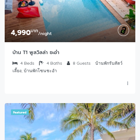
4,990
บาท
/night
บ้าน T1 พูลวิลล่า ชะอำ
4
Beds
4
Baths
8
Guests
บ้านพักรับสัตว์
เลี้ยง, บ้านพักโซนชะอำ
Featured