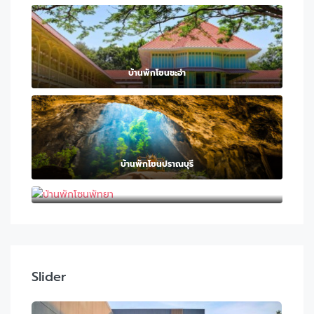
บ้านพักโซนชะอำ
บ้านพักโซนปราณบุรี
บ้านพักโซนพัทยา
Slider