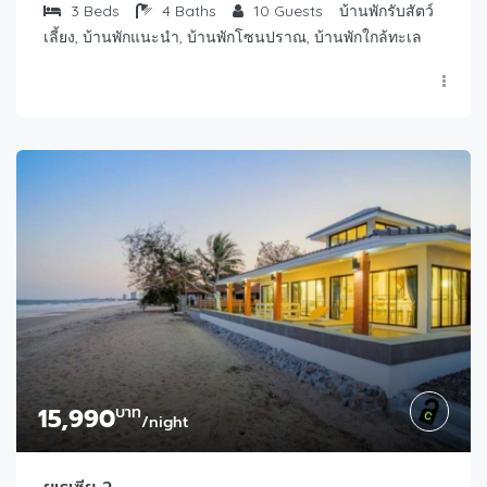
3
Beds
4
Baths
10
Guests
บ้านพักรับสัตว์
เลี้ยง, บ้านพักแนะนำ, บ้านพักโซนปราณ, บ้านพักใกล้ทะเล
15,990
บาท
/night