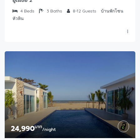
ยูเรเซีย 2
4
Beds
3
Baths
8-12
Guests
บ้านพักโซน
หัวหิน
24,990
บาท
/night