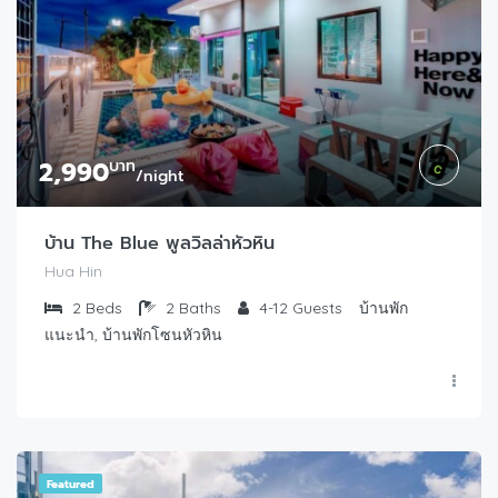
2,990
บาท
/night
บ้าน The Blue พูลวิลล่าหัวหิน
Hua Hin
2
Beds
2
Baths
4-12
Guests
บ้านพัก
แนะนำ, บ้านพักโซนหัวหิน
Featured