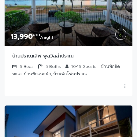
13,990
บาท
/night
บ้านปราณเลิฟ พูลวิลล่าปราณ
5
Beds
5
Baths
10-15
Guests
บ้านพักติด
ทะเล, บ้านพักแนะนำ, บ้านพักโซนปราณ