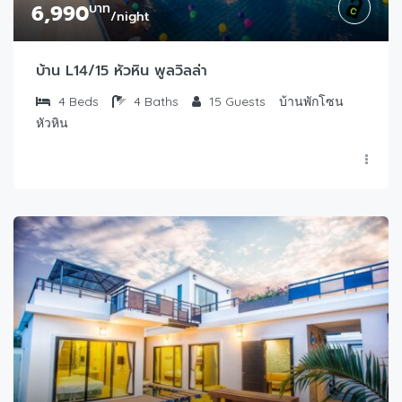
6,990
บาท
/night
บ้าน L14/15 หัวหิน พูลวิลล่า
4
Beds
4
Baths
15
Guests
บ้านพักโซน
หัวหิน