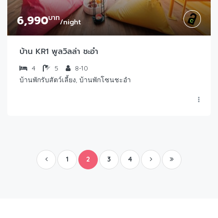
6,990
บาท
/night
บ้าน KR1 พูลวิลล่า ชะอำ
4
5
8-10
บ้านพักรับสัตว์เลี้ยง, บ้านพักโซนชะอำ
1
2
3
4