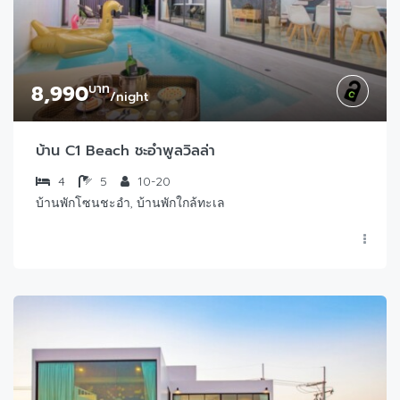
8,990
บาท
/night
บ้าน C1 Beach ชะอำพูลวิลล่า
4
5
10-20
บ้านพักโซนชะอำ, บ้านพักใกล้ทะเล