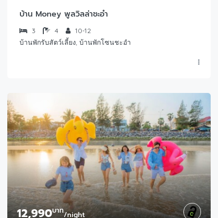
บ้าน Money พูลวิลล่าชะอำ
3
4
10-12
บ้านพักรับสัตว์เลี้ยง, บ้านพักโซนชะอำ
12,990
บาท
/night