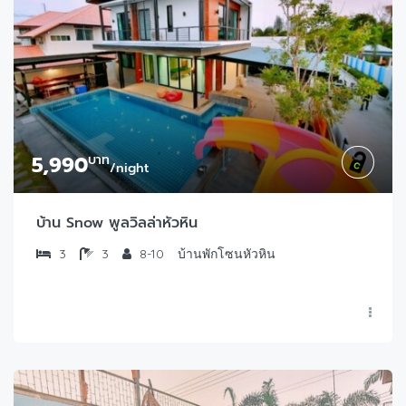
5,990
บาท
/night
บ้าน Snow พูลวิลล่าหัวหิน
3
3
8-10
บ้านพักโซนหัวหิน