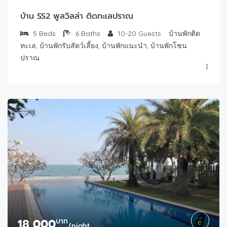
บ้าน SS2 พูลวิลล่า ติดทะเลปราณ
5
Beds
6
Baths
10-20
Guests
บ้านพักติด
ทะเล, บ้านพักรับสัตว์เลี้ยง, บ้านพักแนะนำ, บ้านพักโซน
ปราณ
18,000
บาท
/night