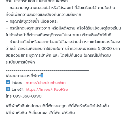
ท่านไม่ว่ากรณีใดๆ ในขณะที่ท่านเข้าพัก
– ขอความกรุณางดสวมใส่ หรือใส่รองเท้าที่จัดเตรียมไว้ ภายในบ้าน
ทั้งนี้เพื่อความสะอาดและป้องกันความเสียหาย
– กรุณาใส่ชุดว่ายน้ำ เมื่อลงสระ
– กรณีเกิดเหตุทะเลาะวิวาท หรือมีคดีความ หรือได้รับแจ้งเหตุร้องเรียน
ไปยังเจ้าหน้าที่ตำรวจถึงพฤติกรรมไม่เหมาะสม ต้องเช็คเอ้าท์ทันที
– ห้ามนำแก้วน้ำหรือขวดแก้วลงไปในสระว่ายน้ำ หากแก้วแตกลงในสระ
ว่ายน้ำ ต้องรับผิดชอบค่าใช้จ่ายในการทำความสะอาดสระ 5,0000 บาท
ขอสงวนสิทธิ ยุติการเข้าพัก และ โดยไม่คืนเงิน ในกรณีไม่ทำตาม
ระเบียบการเข้าพัก
__________________________________________
#สอบถามจองที่พัก
Inbox :
m.me/checkinhuahin
Line@:
https://lin.ee/rKsoPSe
โทร 099-368-0990
#ที่พักหัวหินใกล้ทะเล
#ที่พักราคาถูก
#ที่พักหัวหินจัดโปรโมชั่น
#ที่พักหัวหิน
#เที่ยวทะเล
#ที่พัก
#หัวหิน