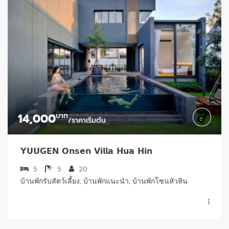
14,000
บาท
/ราคาเริ่มต้น
𝗬𝗨𝗨𝗚𝗘𝗡 𝗢𝗻𝘀𝗲𝗻 𝗩𝗶𝗹𝗹𝗮 𝗛𝘂𝗮 𝗛𝗶𝗻
5
5
20
บ้านพักรับสัตว์เลี้ยง, บ้านพักแนะนำ, บ้านพักโซนหัวหิน