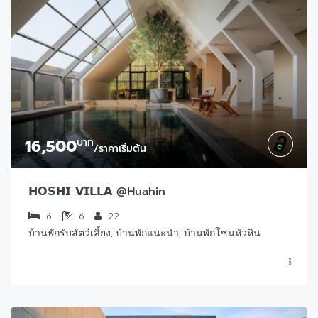
16,500
บาท
/ราคาเริ่มต้น
𝗛𝗢𝗦𝗛𝗜 𝗩𝗜𝗟𝗟𝗔 @Huahin
6
6
22
บ้านพักรับสัตว์เลี้ยง, บ้านพักแนะนำ, บ้านพักโซนหัวหิน