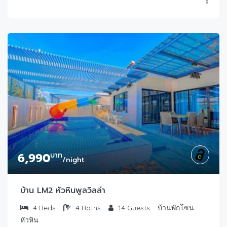
6,990
บาท
/night
บ้าน LM2 หัวหินพูลวิลล่า
4
Beds
4
Baths
14
Guests
บ้านพักโซน
หัวหิน