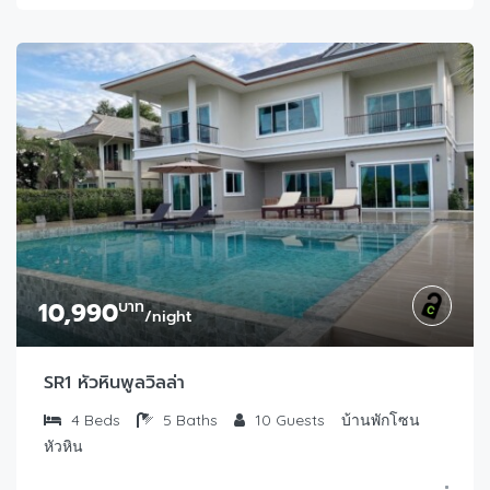
10,990
บาท
/night
SR1 หัวหินพูลวิลล่า
4
Beds
5
Baths
10
Guests
บ้านพักโซน
หัวหิน