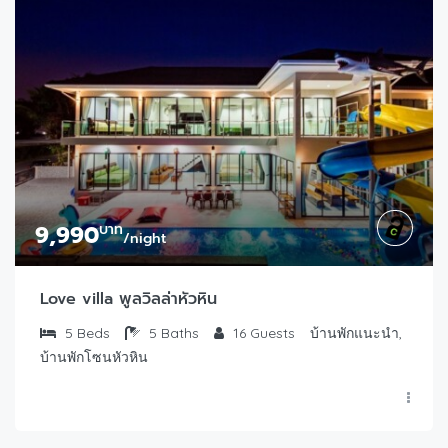
9,990
บาท
/night
Love villa พูลวิลล่าหัวหิน
5
Beds
5
Baths
16
Guests
บ้านพักแนะนำ,
บ้านพักโซนหัวหิน