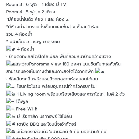
Room 3 : 6 ฟุต = 1 เตียง มี TV
Room 4 : 5 ฟุต = 2 เตียง
*มีห้องน้ำในตัว ห้อง 1 และ ห้อง 2
*มีห้องน้ำส่วนรวมทั้งชั้นบนและชั้นล่าง ชั้นละ 1 ห้อง
รวม 4 ห้องน้ำ
* มีผ้าเช็ดตัว แชมพู ยาสระผม
4 ห้องน้ำ
• บ้านติดทะเลสไตร์โคโลเนียล พื้นที่สวนหน้าบ้านกว้างขวาง
สระว่ายPanorama view 180 องศา แนบชิดกับทะเลหัวหิน
สามารถมองเห็นเกาะเต่าและเกาะสิงโตได้จากที่พัก
• ฟังเสียงคลื่นพร้อมชมวิวทะเลจากห้องนอนได้เลย
โซนครัวในร่ม พร้อมอุปกรณ์ทำครัวครบครัน
1 Living room พร้อมเครื่องเสียงและคาราโอเกะ ไมค์ 2 ตัว
โต๊ะพูล
Free Wi-fi
มี เรือคายัค บริการฟรี ใช้ไม่อั้น
เตาปิ้ง BBQ และโซนนั่งเอ้าท์ดอร์
มีที่จอดรถส่วนตัวในบ้านจอด 6 คัน นอกบ้าน5 คัน