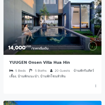
14,000
บาท
/ราคาเริ่มต้น
𝗬𝗨𝗨𝗚𝗘𝗡 𝗢𝗻𝘀𝗲𝗻 𝗩𝗶𝗹𝗹𝗮 𝗛𝘂𝗮 𝗛𝗶𝗻
5
Beds
5
Baths
20
Guests
บ้านพักรับสัตว์
เลี้ยง, บ้านพักแนะนำ, บ้านพักโซนหัวหิน