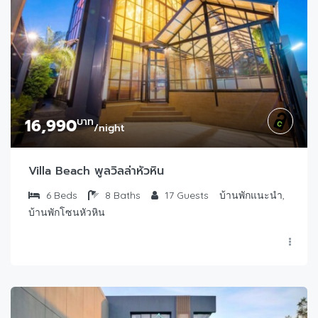
16,990
บาท
/night
Villa Beach พูลวิลล่าหัวหิน
6
Beds
8
Baths
17
Guests
บ้านพักแนะนำ,
บ้านพักโซนหัวหิน