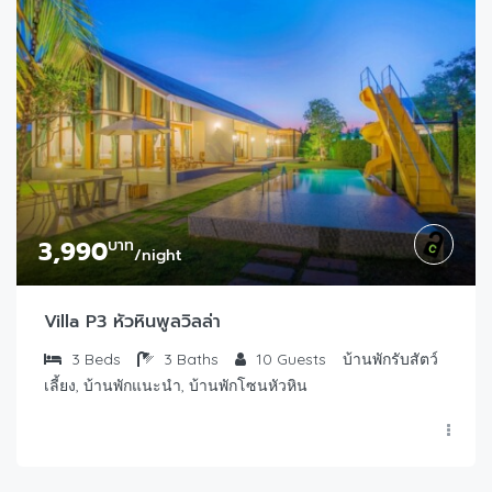
3,990
บาท
/night
Villa P3 หัวหินพูลวิลล่า
3
Beds
3
Baths
10
Guests
บ้านพักรับสัตว์
เลี้ยง, บ้านพักแนะนำ, บ้านพักโซนหัวหิน