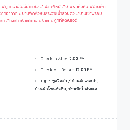
ป
#ถูกกว่านี้ไม่มีอีกแล้ว
#โปรไฟไหม้
#บ้านพักหัวหิน
#บ้านพัก
กตากอากาศ
#บ้านพักหัวหินสระว่ายน้ำส่วนตัว
#บ้านเช่าพร้อม
han
#huahinthailand
#thai
#ถูกที่สุดในไอจี
Check-in After:
2:00 PM
Check-out Before:
12:00 PM
Type:
พูลวิลล่า / บ้านพักแนะนำ,
บ้านพักโซนหัวหิน, บ้านพักใกล้ทะเล