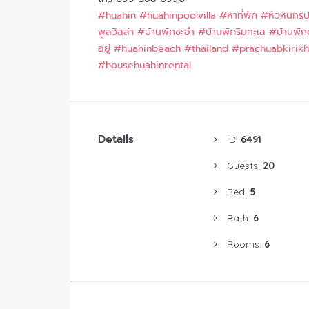
#huahin
#huahinpoolvilla
#หาที่พัก
#หัวหินทริ
พูลวิลล่า
#บ้านพักชะอำ
#บ้านพักริมทะเล
#บ้านพั
อยู่
#huahinbeach
#thailand
#prachuabkirik
#househuahinrental
Details
ID:
6491
Guests:
20
Bed:
5
Bath:
6
Rooms:
6