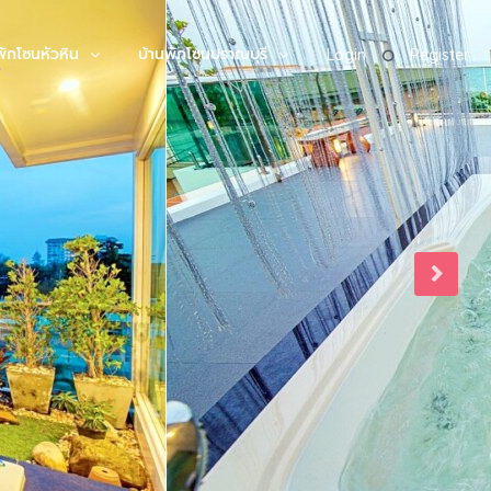
พักโซนหัวหิน
บ้านพักโซนปราณบุรี
Login
Register