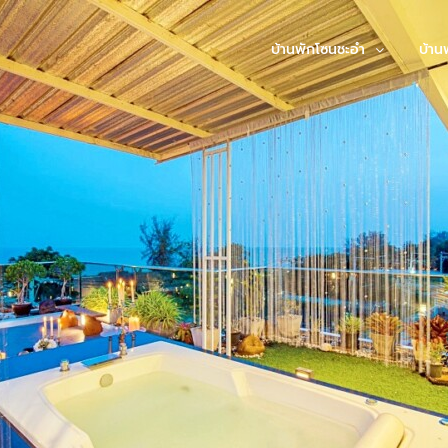
บ้านพักโซนชะอำ
บ้าน