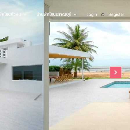
พักโซนหัวหิน
บ้านพักโซนปราณบุรี
Login
Register