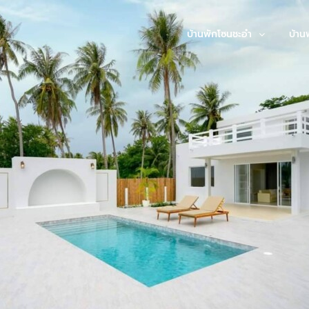
บ้านพักโซนชะอำ
บ้าน