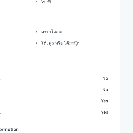
Wi-Fi
คาราโอเกะ
โต้ะพูล หรือ โต้ะสนุ๊ก
:
No
No
Yes
:
Yes
formation