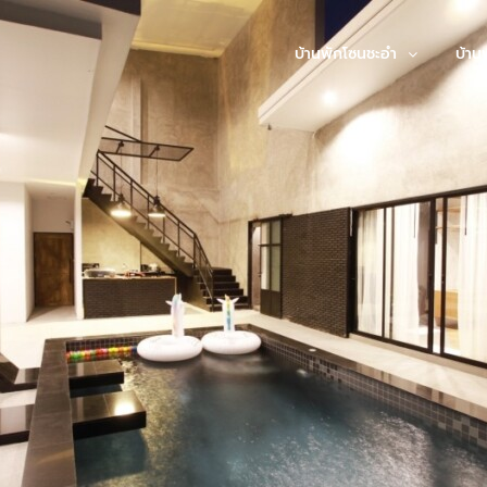
บ้านพักโซนชะอำ
บ้าน