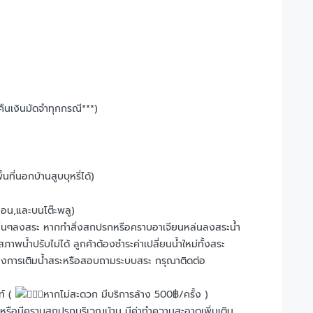
่คืนเงินมัดจำทุกกรณี***)
ื้นที่นอกบ้านสูบบุหรี่ได้)
่นอน,และบนโต๊ะพลู)
ิ่งอื่นๆลงสระ หากทำสิ่งสกปรกหรือคราบอาเจียนหล่นลงสระน้ำ
้ำปรับไม่ได้ ลูกค้าต้องชำระค่าเปลี่ยนน้ำใหม่ทั้งสระ
้องการเติมน้ำสระหรือสอบถามระบบสระ กรุณาติดต่อ
ท์ (
หากไม่สะดวก มีบริการล้าง 500฿/ครั้ง )
 หรือมีคราบสกปรกบริเวณบ้าน มีค่าทำความสะอาดเพิ่มเติม