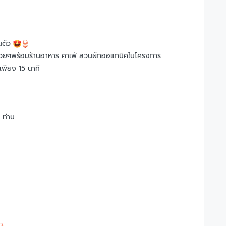
นตัว
กสวยๆพร้อมร้านอาหาร คาเฟ่ สวนผักออแกนิคในโครงการ
พียง 15 นาที
 ท่าน