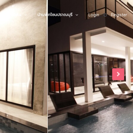
พักโซนหัวหิน
บ้านพักโซนปราณบุรี
Login
Register