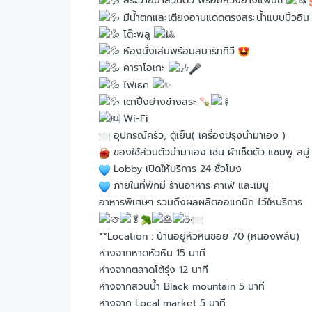
สระว่ายน้ำส่วนตัว พร้อมห่วงยางแฟนซี
มีน้ำตกและเตียงอาบแดดตรงสระน้ำแบบบิ้วอิ
โต๊ะพลู
ห้องนั่งเล่นพร้อมสมาร์ททีวี
คาราโอเกะ
ไฟเธค
เตาปิ้งย่างข้างสระ
Wi-Fi
อุปกรณ์ครัว, ตู้เย็น( เครื่องปรุงนำมาเอง )
ของใช้ส่วนตัวนำมาเอง เช่น ผ้าเช็ดตัว แชมพู สบู่
Lobby เปิดให้บริการ 24 ชั่วโมง
ภายในที่พักมี ร้านอาหาร คาเฟ่ และเมนู
อาหารพิเศษๆ รวมถึงผลผลิตออแกนิก ไว้ใหบริการ
**Location : บ้านอยู่หัวหินซอย 70 (หนองพลับ)
ห่างจากหาดหัวหิน 15 นาที
ห่างจากตลาดโต้รุ่ง 12 นาที
ห่างจากสวนน้ำ Black mountain 5 นาที
ห่างจาก Local market 5 นาที