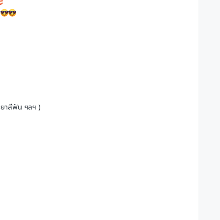
น
 ยาสีฟัน ฯลฯ )