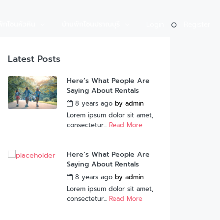
พักโซนหัวหิน
บ้านพักโซนปราณบุรี
Login
Register
Latest Posts
Here’s What People Are
Saying About Rentals
8 years ago
by
admin
Lorem ipsum dolor sit amet,
consectetur...
Read More
Here’s What People Are
Saying About Rentals
8 years ago
by
admin
Lorem ipsum dolor sit amet,
consectetur...
Read More