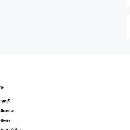
re
กุยบุรี
กติดทะเล
กพัทยา