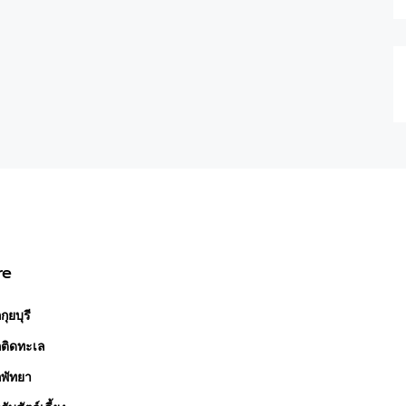
re
กุยบุรี
กติดทะเล
กพัทยา