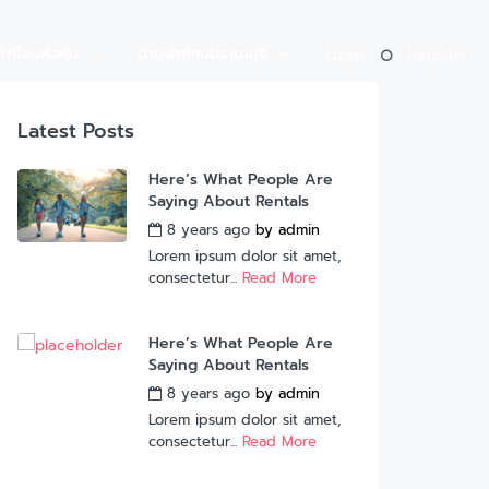
พักโซนหัวหิน
บ้านพักโซนปราณบุรี
Login
Register
Latest Posts
Here’s What People Are
Saying About Rentals
8 years ago
by
admin
Lorem ipsum dolor sit amet,
consectetur...
Read More
Here’s What People Are
Saying About Rentals
8 years ago
by
admin
Lorem ipsum dolor sit amet,
consectetur...
Read More