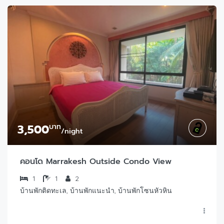
3,500
บาท
/night
คอนโด Marrakesh Outside Condo View
1
1
2
บ้านพักติดทะเล, บ้านพักแนะนำ, บ้านพักโซนหัวหิน