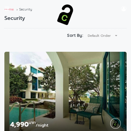
Home
Security
Security
Sort By:
Default Order
4,990
บาท
/night