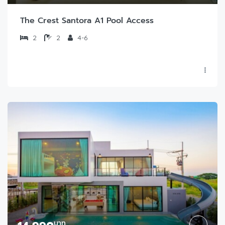
The Crest Santora A1 Pool Access
2
2
4-6
บาท