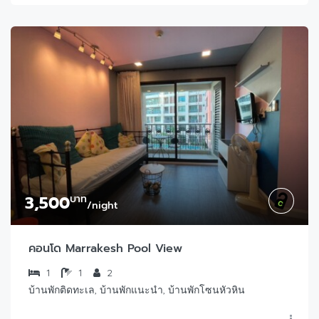
3,500
บาท
/night
คอนโด Marrakesh Pool View
1
1
2
บ้านพักติดทะเล, บ้านพักแนะนำ, บ้านพักโซนหัวหิน